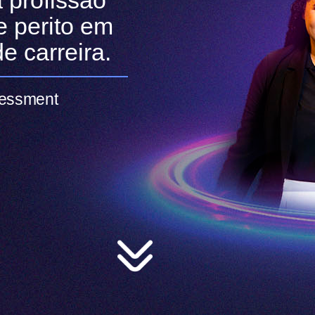
 profissão
e perito em
e carreira.
sessment