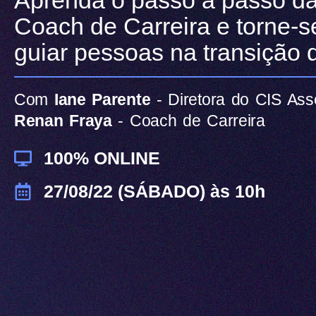
Aprenda o passo a passo da
Coach de Carreira e torne-s
guiar pessoas na transição d
Com
Iane Parente
- Diretora do CIS As
Renan Fraya
- Coach de Carreira
100% ONLINE
27/08/22 (SÁBADO) às 10h