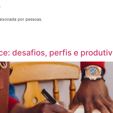
T
aixonada por pessoas.
e: desafios, perfis e produti