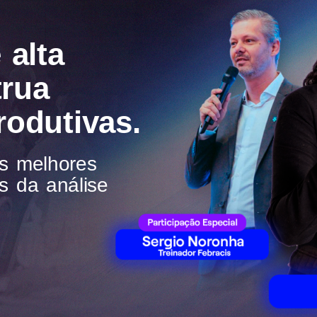
 alta
trua
rodutivas.
os melhores
s da análise