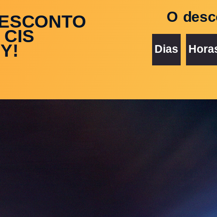
O desc
DESCONTO
 CIS
Y!
Dias
Hora