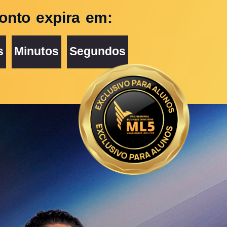
onto expira em:
s
Minutos
Segundos