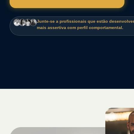
Junte-se a profissionais que estão desenvolv
mais assertiva com perfil comportamental.