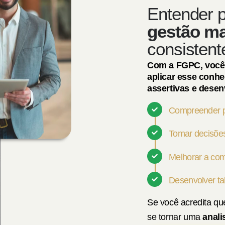
Entender p
gestão ma
consistent
Com a FGPC, você a
aplicar esse conhe
assertivas e desen
Compreender p
Tomar decisões
Melhorar a com
Desenvolver ta
Se você acredita qu
se tornar uma
anali